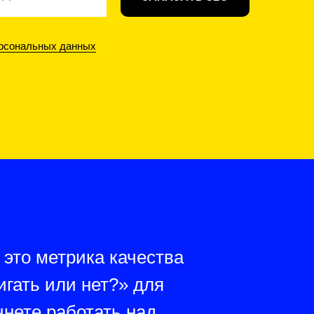
ерсональных данных
 это метрика качества
игать или нет?» для
чнете работать над