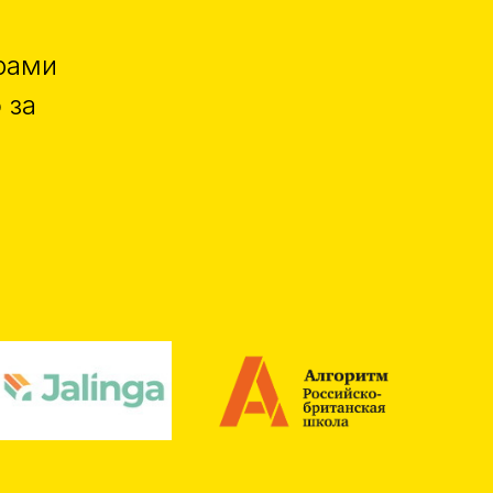
рами
 за