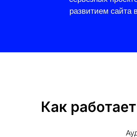
развитием сайта 
Как работае
Ау