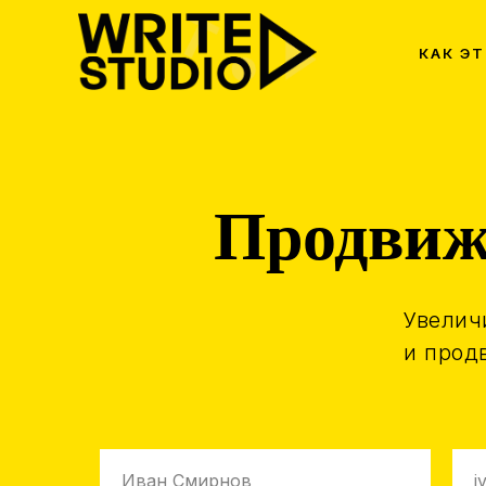
КАК Э
Продвиж
Увелич
и прод