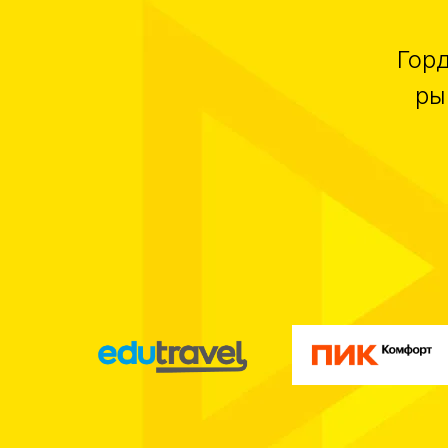
Гор
ры